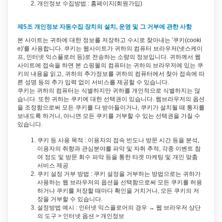
개인정보 수집방법 : 홈페이지(회원가입)
제5조 개인정보 자동수집 장치의 설치, 운영 및 그 거부에 관한 사항
본 사이트는 귀하에 대한 정보를 저장하고 수시로 찾아내는 '쿠키(cooki
e)'를 사용합니다. 쿠키는 웹사이트가 귀하의 컴퓨터 브라우저(넷스케이
프, 인터넷 익스플로러 등)로 전송하는 소량의 정보입니다. 귀하께서 웹
사이트에 접속을 하면 본 쇼핑몰의 컴퓨터는 귀하의 브라우저에 있는 쿠
키의 내용을 읽고, 귀하의 추가정보를 귀하의 컴퓨터에서 찾아 접속에 따
른 성명 등의 추가 입력 없이 서비스를 제공할 수 있습니다.
쿠키는 귀하의 컴퓨터는 식별하지만 귀하를 개인적으로 식별하지는 않
습니다. 또한 귀하는 쿠키에 대한 선택권이 있습니다. 웹브라우저의 옵션
을 조정함으로써 모든 쿠키를 다 받아들이거나, 쿠키가 설치될 때 통지를
보내도록 하거나, 아니면 모든 쿠키를 거부할 수 있는 선택권을 가질 수
있습니다.
쿠키 등 사용 목적 : 이용자의 접속 빈도나 방문 시간 등을 분석,
이용자의 취향과 관심분야를 파악 및 자취 추적, 각종 이벤트 참
여 정도 및 방문 회수 파악 등을 통한 타겟 마케팅 및 개인 맞춤
서비스 제공
쿠키 설정 거부 방법 : 쿠키 설정을 거부하는 방법으로는 귀하가
사용하는 웹 브라우저의 옵션을 선택함으로써 모든 쿠키를 허용
하거나 쿠키를 저장할 때마다 확인을 거치거나, 모든 쿠키의 저
장을 거부할 수 있습니다.
설정방법 예시 : 인터넷 익스플로어의 경우 → 웹 브라우저 상단
의 도구 > 인터넷 옵션 > 개인정보