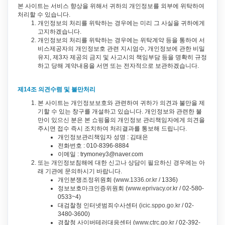
본 사이트는 서비스 향상을 위해서 귀하의 개인정보를 외부에 위탁하여
처리할 수 있습니다.
개인정보의 처리를 위탁하는 경우에는 미리 그 사실을 귀하에게
고지하겠습니다.
개인정보의 처리를 위탁하는 경우에는 위탁계약 등을 통하여 서
비스제공자의 개인정보호 관련 지시엄수, 개인정보에 관한 비밀
유지, 제3자 제공의 금지 및 사고시의 책임부담 등을 명확히 규정
하고 당해 계약내용을 서면 또는 전자적으로 보관하겠습니다.
제14조 의견수렴 및 불만처리
본 사이트는 개인정보보호와 관련하여 귀하가 의견과 불만을 제
기할 수 있는 창구를 개설하고 있습니다. 개인정보와 관련한 불
만이 있으신 분은 본 쇼핑몰의 개인정보 관리책임자에게 의견을
주시면 접수 즉시 조치하여 처리결과를 통보해 드립니다.
개인정보관리책임자 성명 : 김태은
전화번호 : 010-8396-8884
이메일 : trymoney3@naver.com
또는 개인정보침해에 대한 신고나 상담이 필요하신 경우에는 아
래 기관에 문의하시기 바랍니다.
개인분쟁조정위원회 (
www.1336.or.kr
/ 1336)
정보보호마크인증위원회 (
www.eprivacy.or.kr
/ 02-580-
0533~4)
대검찰청 인터넷범죄수사센터 (
icic.sppo.go.kr
/ 02-
3480-3600)
경찰청 사이버테러대응센터 (
www.ctrc.go.kr
/ 02-392-