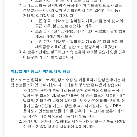
보존 기간 : 사이트 폐쇄 또는 영업 종료시
그리고 상법 등 관계법령의 규정에 의하여 보존할 필요가 있는
경우 회사는 아래와 같이 관계법령에서 정한 일정한 기간 동안
거래 및 회원정보를 보관합니다.
보존 항목 : 계약 또는 청약철회 기록, 대금 결제 및 재화
공급 기록, 불만 또는 분쟁처리 기록
보존 근거 : 전자상거래등에서의 소비자보호에 관한 법률
제6조 거래기록의 보존
보존 기간 : 계약 또는 청약철회 기록(5년), 대금 결제 및
재화공급 기록(5년), 불만 또는 분쟁처리 기록(3년)
위 보유기간에도 불구하고 계속 보유하여야 할 필요가 있을 경우
에는 귀하의 동의를 받겠습니다.
제10조 개인정보의 파기절차 및 방법
본 사이트는 원칙적으로 개인정보 수집 및 이용목적이 달성된 후에는 해
당 정보를 지체없이 파기합니다. 파기절차 및 방법은 다음과 같습니다.
파기절차 : 귀하가 회원가입 등을 위해 입력하신 정보는 목적이
달성된 후 별도의 DB로 옮겨져(종이의 경우 별도의 서류함) 내부
방침 및 기타 관련 법령에 의한 정보보호 사유에 따라(보유 및 이
용기간 참조) 일정 기간 저장된 후 파기되어집니다. 별도 DB로
옮겨진 개인정보는 법률에 의한 경우가 아니고서는 보유되어지
는 이외의 다른 목적으로 이용되지 않습니다.
파기방법 : 전자적 파일형태로 저장된 개인정보는 기록을 재생할
수 없는 기술적 방법을 사용하여 삭제합니다.